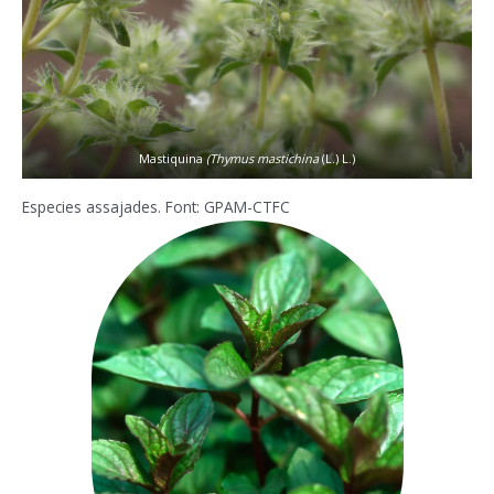
Mastiquina
(Thymus mastichina
(L.) L.)
Especies assajades. Font: GPAM-CTFC