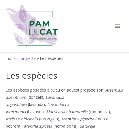
Vés
al
contingut
Main
Men
Inici
El projecte
Les espècies
Les espècies
Les espècies posades a cultiu en aquest projecte son:
Artemisia
absinthium
(donzell),
Lavandula
angustifolia
(lavanda),
Lavandula x
intermedia
(Lavandí),
Matricaria chamomilla
(camamilla),
Melissa officinalis
(tarongina),
Mentha x piperita
(menta
pebrera),
Mentha spicata
(herba bona),
Satureja