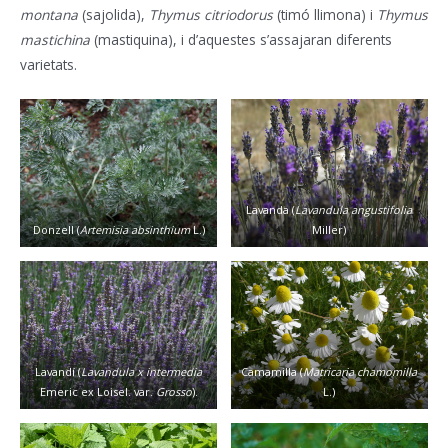
montana
(sajolida),
Thymus citriodorus
(timó llimona) i
Thymus
mastichina
(mastiquina), i d’aquestes s’assajaran diferents
varietats.
Lavanda (
Lavandula angustifolia
Donzell (
Artemisia absinthium
L.)
Miller)
Lavandí (
Lavandula x intermedia
Camamilla (
Matricaria chamomilla
Emeric ex Loisel. var.
Grosso
).
L.)