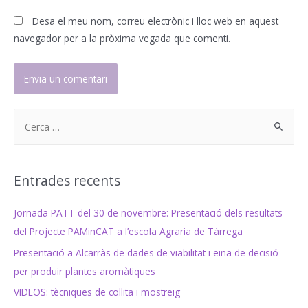
Desa el meu nom, correu electrònic i lloc web en aquest
navegador per a la pròxima vegada que comenti.
S
e
a
r
Entrades recents
c
h
Jornada PATT del 30 de novembre: Presentació dels resultats
f
del Projecte PAMinCAT a l’escola Agraria de Tàrrega
o
Presentació a Alcarràs de dades de viabilitat i eina de decisió
r
per produir plantes aromàtiques
:
VIDEOS: tècniques de collita i mostreig