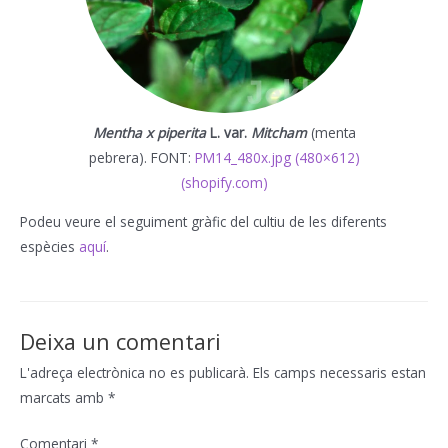
Mentha x piperita
L. var.
Mitcham
(menta
pebrera). FONT:
PM14_480x.jpg (480×612)
(shopify.com)
Podeu veure el seguiment gràfic del cultiu de les diferents
espècies
aquí
.
Deixa un comentari
L'adreça electrònica no es publicarà.
Els camps necessaris estan
marcats amb
*
Comentari
*