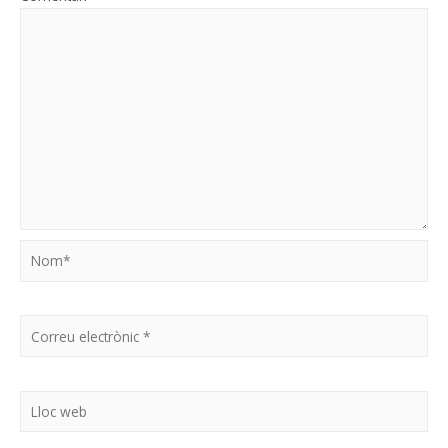
Nom*
Correu
electrònic
*
Lloc
web