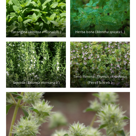
Tarongina (
Melissa officinalis
L.)
Herba bona (
Mentha spicata
L.)
Timó llimona (
Thymus citriodorus
Sajolida (
Satureja montana
L.)
(Pers.) Schreb.)