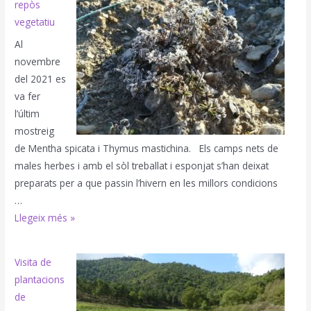
repòs
lavandín
vegetatiu
Aromas
Al
del
novembre
Piedra
del 2021 es
va fer
l’últim
mostreig
de Mentha spicata i Thymus mastichina. Els camps nets de
males herbes i amb el sòl treballat i esponjat s’han deixat
preparats per a que passin l’hivern en les millors condicions
…
Entrada
Llegeix més »
en
repòs
Visita de
vegetatiu
plantacions
de