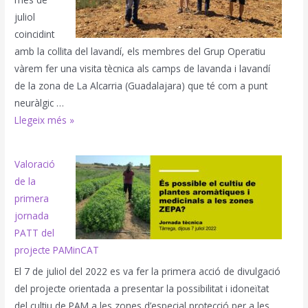
juliol
coincidint
amb la collita del lavandí, els membres del Grup Operatiu
vàrem fer una visita tècnica als camps de lavanda i lavandí
de la zona de La Alcarria (Guadalajara) que té com a punt
neuràlgic …
Visita
Llegeix més »
tècnica
a
Valoració
l’Alcarria,
de la
primavera
primera
2022
jornada
PATT del
projecte PAMinCAT
El 7 de juliol del 2022 es va fer la primera acció de divulgació
del projecte orientada a presentar la possibilitat i idoneïtat
del cultiu de PAM a les zones d’especial protecció per a les