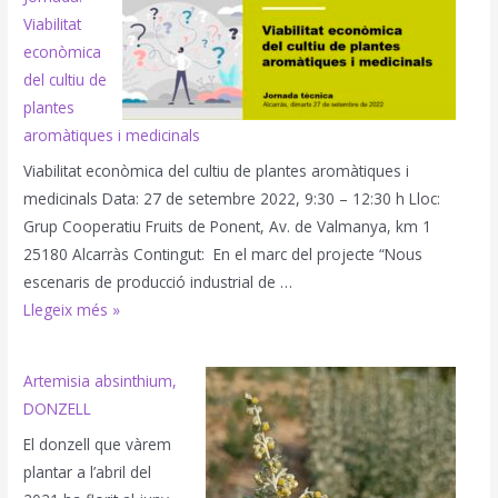
collita
Viabilitat
i
econòmica
mostreig
del cultiu de
plantes
aromàtiques i medicinals
Viabilitat econòmica del cultiu de plantes aromàtiques i
medicinals Data: 27 de setembre 2022, 9:30 – 12:30 h Lloc:
Grup Cooperatiu Fruits de Ponent, Av. de Valmanya, km 1
25180 Alcarràs Contingut: En el marc del projecte “Nous
escenaris de producció industrial de …
Jornada:
Llegeix més »
Viabilitat
econòmica
Artemisia absinthium,
del
DONZELL
cultiu
El donzell que vàrem
de
plantar a l’abril del
plantes