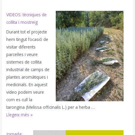
a
de
Alcarràs
Tàrrega
VIDEOS: tècniques de
de
collita i mostreig
dades
Durant tot el projecte
de
hem tingut l’ocasió de
viabilitat
visitar diferents
i
parcel·les i veure
eina
sistemes de collita
de
industrial de camps de
decisió
plantes aromàtiques i
per
medicinals. En aquest
produir
video podem veure
plantes
com es cull la
aromàtiques
tarongina (Melissa officinalis L.) per a herba …
VIDEOS:
Llegeix més »
tècniques
de
Jornada: