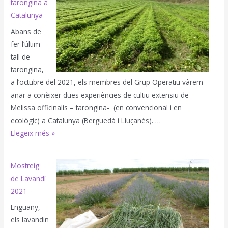
tarongina a
Catalunya
Abans de
fer l’últim
tall de
tarongina,
a l’octubre del 2021, els membres del Grup Operatiu vàrem
anar a conèixer dues experiències de cultiu extensiu de
Melissa officinalis – tarongina- (en convencional i en
ecològic) a Catalunya (Berguedà i Lluçanès). …
Visita
Llegeix més »
de
plantacions
Mostreig
de
de Lavandí
tarongina
2021
a
Enguany,
Catalunya
els lavandin