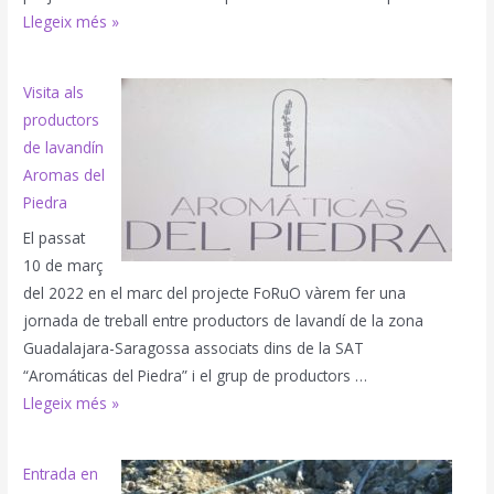
Jornada:
Llegeix més »
És
possible
Visita als
el
productors
cultiu
de lavandín
de
Aromas del
plantes
Piedra
aromàtiques
El passat
i
10 de març
medicinals
del 2022 en el marc del projecte FoRuO vàrem fer una
a
jornada de treball entre productors de lavandí de la zona
les
Guadalajara-Saragossa associats dins de la SAT
zones
“Aromáticas del Piedra” i el grup de productors …
ZEPA?
Visita
Llegeix més »
als
productors
Entrada en
de