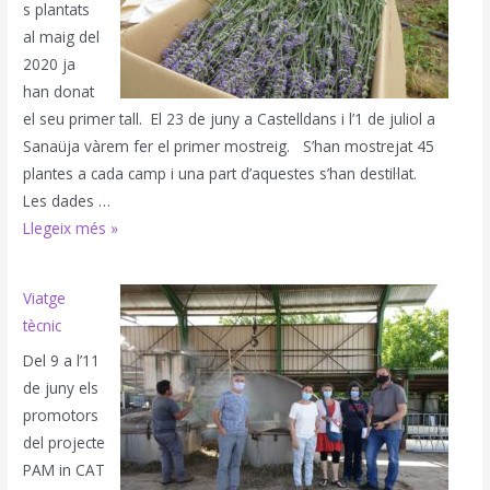
s plantats
al maig del
2020 ja
han donat
el seu primer tall. El 23 de juny a Castelldans i l’1 de juliol a
Sanaüja vàrem fer el primer mostreig. S’han mostrejat 45
plantes a cada camp i una part d’aquestes s’han destil·lat.
Les dades …
Mostreig
Llegeix més »
de
Lavandí
Viatge
2021
tècnic
Del 9 a l’11
de juny els
promotors
del projecte
PAM in CAT