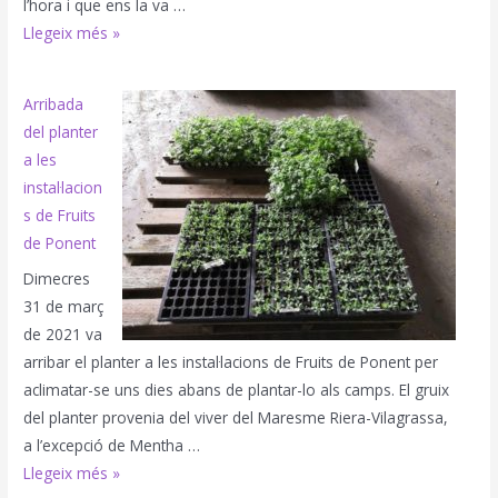
l’hora i que ens la va …
Iniciem
Llegeix més »
les
plantacions
Arribada
del planter
a les
instal·lacion
s de Fruits
de Ponent
Dimecres
31 de març
de 2021 va
arribar el planter a les instal·lacions de Fruits de Ponent per
aclimatar-se uns dies abans de plantar-lo als camps. El gruix
del planter provenia del viver del Maresme Riera-Vilagrassa,
a l’excepció de Mentha …
Arribada
Llegeix més »