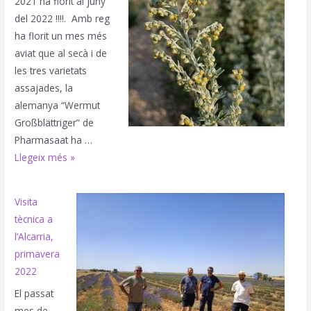
2021 ha florit al juny
aromàtiques
del 2022 !!!!. Amb reg
i
ha florit un mes més
medicinals
aviat que al secà i de
les tres varietats
assajades, la
alemanya “Wermut
Großblättriger” de
Pharmasaat ha …
Artemisia
Llegeix més »
absinthium,
DONZELL
Visita
tècnica a
l’Alcarria,
primavera
2022
El passat
mes de