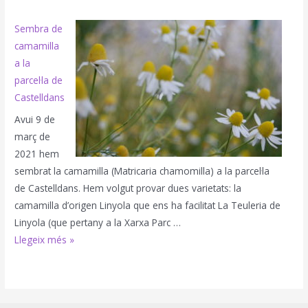
del
planter
Sembra de
a
camamilla
les
a la
instal·lacions
parcel·la de
de
Castelldans
Fruits
Avui 9 de
de
març de
Ponent
2021 hem
sembrat la camamilla (Matricaria chamomilla) a la parcel·la
de Castelldans. Hem volgut provar dues varietats: la
camamilla d’origen Linyola que ens ha facilitat La Teuleria de
Linyola (que pertany a la Xarxa Parc …
Sembra
Llegeix més »
de
camamilla
a
la