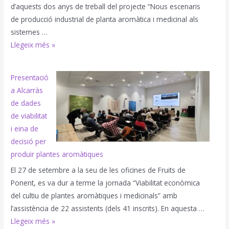
d’aquests dos anys de treball del projecte “Nous escenaris
de producció industrial de planta aromàtica i medicinal als
sistemes …
Jornada
Llegeix més »
PATT
del
Presentació
30
a Alcarràs
de
de dades
novembre:
de viabilitat
Presentació
i eina de
dels
decisió per
resultats
produir plantes aromàtiques
del
El 27 de setembre a la seu de les oficines de Fruits de
Projecte
Ponent, es va dur a terme la jornada “Viabilitat econòmica
PAMinCAT
del cultiu de plantes aromàtiques i medicinals” amb
a
l’assistència de 22 assistents (dels 41 inscrits). En aquesta …
l’escola
Presentació
Llegeix més »
Agraria