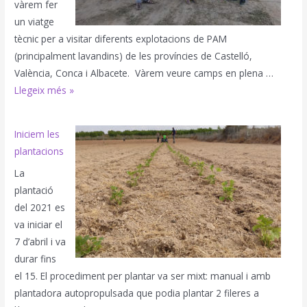
vàrem fer
un viatge
tècnic per a visitar diferents explotacions de PAM
(principalment lavandins) de les províncies de Castelló,
València, Conca i Albacete. Vàrem veure camps en plena …
Viatge
Llegeix més »
tècnic
Iniciem les
plantacions
La
plantació
del 2021 es
va iniciar el
7 d’abril i va
durar fins
el 15. El procediment per plantar va ser mixt: manual i amb
plantadora autopropulsada que podia plantar 2 fileres a