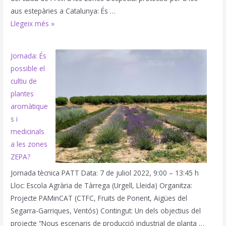
aus estepàries a Catalunya: És …
Valoració
Llegeix més »
de
la
Jornada: És
primera
possible el
jornada
cultiu de
PATT
plantes
del
aromàtique
projecte
s i
PAMinCAT
medicinals
a les zones
ZEPA?
Jornada tècnica PATT Data: 7 de juliol 2022, 9:00 – 13:45 h
Lloc: Escola Agrària de Tàrrega (Urgell, Lleida) Organitza:
Projecte PAMinCAT (CTFC, Fruits de Ponent, Aigües del
Segarra-Garriques, Ventós) Contingut: Un dels objectius del
projecte “Nous escenaris de producció industrial de planta …