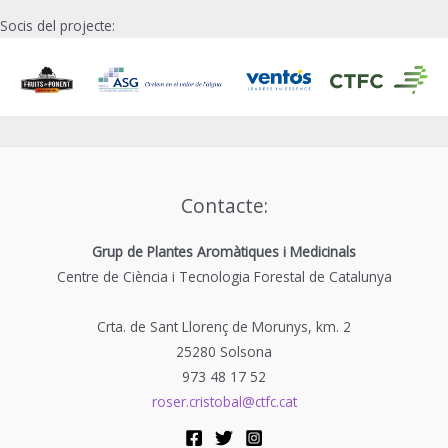
parcel·la
Socis del projecte:
de
Castelldans
Contacte:
Grup de Plantes Aromàtiques i Medicinals
Centre de Ciència i Tecnologia Forestal de Catalunya
Crta. de Sant Llorenç de Morunys, km. 2
25280 Solsona
973 48 17 52
roser.cristobal@ctfc.cat