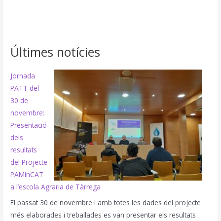
Últimes notícies
Jornada
PATT del
30 de
novembre:
Presentació
dels
resultats
del Projecte
PAMinCAT
a l’escola Agraria de Tàrrega
El passat 30 de novembre i amb totes les dades del projecte
més elaborades i treballades es van presentar els resultats