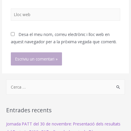
*
Lloc
web
Desa el meu nom, correu electrònic i lloc web en
aquest navegador per a la pròxima vegada que comenti.
S
e
a
r
Entrades recents
c
h
Jornada PATT del 30 de novembre: Presentació dels resultats
f