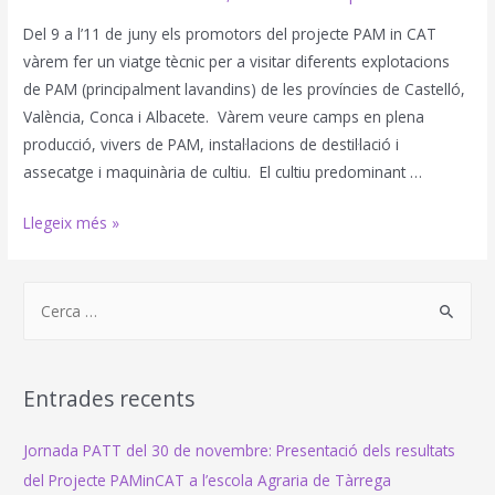
Del 9 a l’11 de juny els promotors del projecte PAM in CAT
vàrem fer un viatge tècnic per a visitar diferents explotacions
de PAM (principalment lavandins) de les províncies de Castelló,
València, Conca i Albacete. Vàrem veure camps en plena
producció, vivers de PAM, instal·lacions de destil·lació i
assecatge i maquinària de cultiu. El cultiu predominant …
Viatge
Llegeix més »
tècnic
S
e
a
r
Entrades recents
c
h
Jornada PATT del 30 de novembre: Presentació dels resultats
f
del Projecte PAMinCAT a l’escola Agraria de Tàrrega