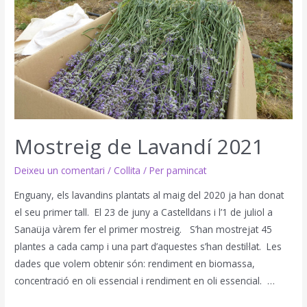
Mostreig de Lavandí 2021
Deixeu un comentari
/
Collita
/ Per
pamincat
Enguany, els lavandins plantats al maig del 2020 ja han donat
el seu primer tall. El 23 de juny a Castelldans i l’1 de juliol a
Sanaüja vàrem fer el primer mostreig. S’han mostrejat 45
plantes a cada camp i una part d’aquestes s’han destil·lat. Les
dades que volem obtenir són: rendiment en biomassa,
concentració en oli essencial i rendiment en oli essencial. …