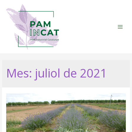
Vés
al
contingut
Main
Men
Mes:
juliol de 2021