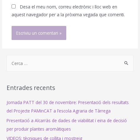
Desa el meu nom, correu electrònic i lloc web en
aquest navegador per a la pròxima vegada que comenti.
S
e
a
r
Entrades recents
c
h
Jornada PATT del 30 de novembre: Presentació dels resultats
f
del Projecte PAMinCAT a l’escola Agraria de Tàrrega
o
Presentació a Alcarràs de dades de viabilitat i eina de decisió
r
per produir plantes aromàtiques
:
VIDEOS: tècniques de collita i mostreig