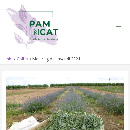
Vés
al
contingut
Main
Men
Inici
Collita
Mostreig de Lavandí 2021