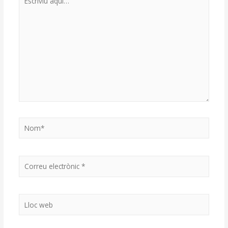
aquí…
Nom*
Correu
electrònic
*
Lloc
web