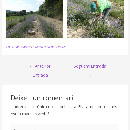
Collita de mostres a la parcel·la de Sanaüja
Navegació
←
Anterior
Següent Entrada
d'entrades
Entrada
→
Deixeu un comentari
L'adreça electrònica no es publicarà.
Els camps necessaris
estan marcats amb
*
Escriviu