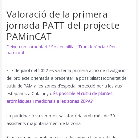
Valoració de la primera
jornada PATT del projecte
PAMinCAT
Deixeu un comentari
/
Sostenibilitat
,
Transferència
/ Per
pamincat
El 7 de juliol del 2022 es va fer la primera acció de divulgació
del projecte orientada a presentar la possibilitat i idoneïtat del
cultiu de PAM a les zones d’especial protecció per a les aus
estepàries a Catalunya:
És possible el cultiu de plantes
aromàtiques i medicinals a les zones ZEPA?
La participació va ser molt satisfactòria amb més de 30
assistents majoritàriament de la zona.
Es va començar amb una visita de camp a la parcel·la de