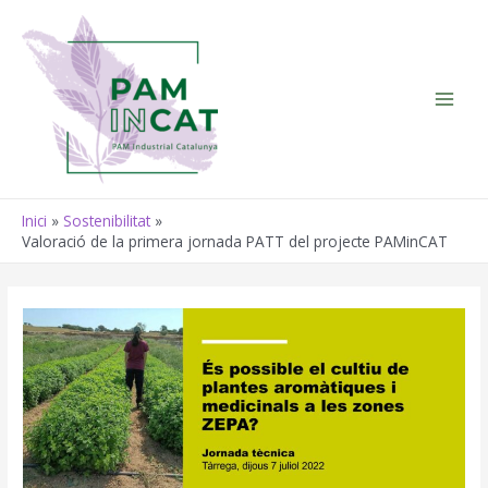
Vés
al
contingut
Main
Men
Inici
Sostenibilitat
Valoració de la primera jornada PATT del projecte PAMinCAT