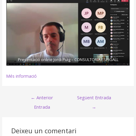
Presentació online Jordi Puig – CONSULTORIA ESPIGALL
Més informació
Navegació
←
Anterior
Següent Entrada
d'entrades
Entrada
→
Deixeu un comentari