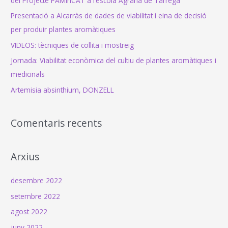
del Projecte PAMinCAT a l’escola Agraria de Tàrrega
o
Presentació a Alcarràs de dades de viabilitat i eina de decisió
r
per produir plantes aromàtiques
:
VIDEOS: tècniques de collita i mostreig
Jornada: Viabilitat econòmica del cultiu de plantes aromàtiques i
medicinals
Artemisia absinthium, DONZELL
Comentaris recents
Arxius
desembre 2022
setembre 2022
agost 2022
juny 2022